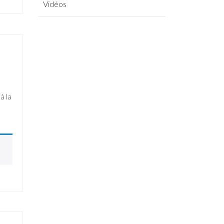
Vidéos
à la