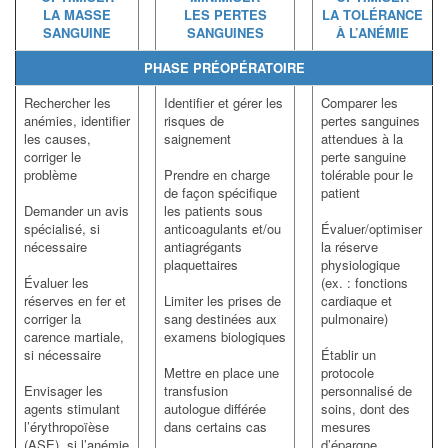
LA MASSE
LES PERTES
LA TOLÉRANCE
SANGUINE
SANGUINES
À L’ANÉMIE
PHASE PRÉOPÉRATOIRE
Rechercher les
Identifier et gérer les
Comparer les
anémies, identifier
risques de
pertes sanguines
les causes,
saignement
attendues à la
corriger le
perte sanguine
problème
Prendre en charge
tolérable pour le
de façon spécifique
patient
Demander un avis
les patients sous
spécialisé, si
anticoagulants et/ou
Évaluer/optimiser
nécessaire
antiagrégants
la réserve
plaquettaires
physiologique
Évaluer les
(ex. : fonctions
réserves en fer et
Limiter les prises de
cardiaque et
corriger la
sang destinées aux
pulmonaire)
carence martiale,
examens biologiques
si nécessaire
Établir un
Mettre en place une
protocole
Envisager les
transfusion
personnalisé de
agents stimulant
autologue différée
soins, dont des
l’érythropoïèse
dans certains cas
mesures
(ASE), si l’anémie
d’épargne