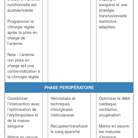
nutritionnelle est
sanguine et une
écartée/traitée
stratégie
transfusionnelle
Programmer la
restrictive
chirurgie réglée
adaptées
après la prise en
charge de
l’anémie
Note : l’anémie
non prise en
charge est une
contre-indication à
la chirurgie réglée
PHASE PEROPÉRATOIRE
Coordonner
Hémostase et
Optimiser le débit
l’intervention avec
techniques
cardiaque,
l’optimisation de
chirurgicales
ventilation,
l’érythropoïèse et
méticuleuses
oxygénation
de la masse
sanguine
Récupérer/transfuser
Mettre en oeuvre
le sang épanché
les mesures
Mettre en oeuvre
d’épargne