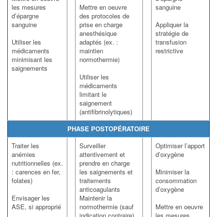
les mesures
Mettre en oeuvre
sanguine
d’épargne
des protocoles de
sanguine
prise en charge
Appliquer la
anesthésique
stratégie de
Utiliser les
adaptés (ex. :
transfusion
médicaments
maintien
restrictive
minimisant les
normothermie)
saignements
Utiliser les
médicaments
limitant le
saignement
(antifibrinolytiques)
PHASE POSTOPÉRATOIRE
Traiter les
Surveiller
Optimiser l’apport
anémies
attentivement et
d’oxygène
nutritionnelles (ex.
prendre en charge
: carences en fer,
les saignements et
Minimiser la
folates)
traitements
consommation
anticoagulants
d’oxygène
Envisager les
Maintenir la
ASE, si approprié
normothermie (sauf
Mettre en oeuvre
indication contraire)
les mesures