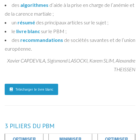
des
algorithmes
d’aide à la prise en charge de l’anémie et
de la carence martiale ;
un
résumé
des principaux articles sur le sujet ;
le
livre blanc
sur le PBM ;
des
recommandations
de sociétés savantes et de l’union
européenne.
Xavier CAPDEVILA, Sigismond LASOCKI, Karem SLIM, Alexandre
THEISSEN
Télécharger le livre blanc
3 PILIERS DU PBM
OPTIMISER
MINIMISER
OPTIMISER