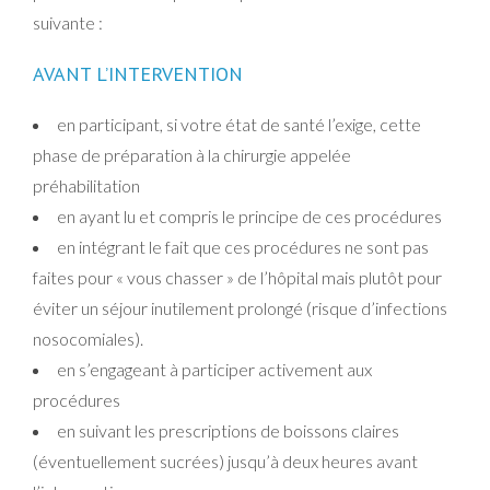
suivante :
AVANT L’INTERVENTION
en participant, si votre état de santé l’exige, cette
phase de préparation à la chirurgie appelée
préhabilitation
en ayant lu et compris le principe de ces procédures
en intégrant le fait que ces procédures ne sont pas
faites pour « vous chasser » de l’hôpital mais plutôt pour
éviter un séjour inutilement prolongé (risque d’infections
nosocomiales).
en s’engageant à participer activement aux
procédures
en suivant les prescriptions de boissons claires
(éventuellement sucrées) jusqu’à deux heures avant