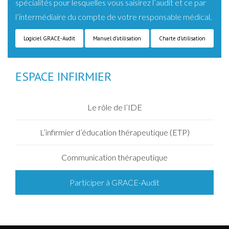
spécialités pour lesquelles vous saisirez l’audit et ce par
l’intermédiaire du compte de votre responsable médical.
Logiciel GRACE-Audit
Manuel d’utilisation
Charte d’utilisation
ESPACE INFIRMIER
Le rôle de l’IDE
L’infirmier d’éducation thérapeutique (ETP)
Communication thérapeutique
Participer à GRACE-Audit