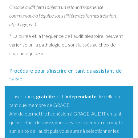
Chaque audit fera l’objet d’un retour d’expérience
communiqué à l’équipe sous différentes formes (réunion,
affichage, etc)
* La durée et la fréquence de l’audit aléatoire, peuvent
varier selon la pathologie et, sont laissés au choix de
chaque équipe »
Procédure pour s’inscrire en tant qu’assistant de
saisie
L’inscription,
gratuite
, est
indépendante
de celle en
tant que membre de GRACE.
Afin de permettre l’adhésion à GRACE-AUDIT en tant
qu’assistant de saisie, vous devrez créer votre compte
sur
le site de l’audit
puis vous aurez à sélectionner les