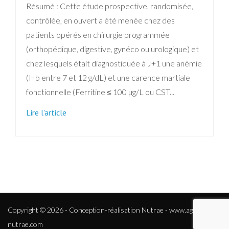
Résumé : Cette étude prospective, randomisée,
contrôlée, en ouvert a été menée chez des
patients opérés en chirurgie programmée
(orthopédique, digestive, gynéco ou urologique) et
chez lesquels était diagnostiquée à J+1 une anémie
(Hb entre 7 et 12 g/dL) et une carence martiale
fonctionnelle (Ferritine ≤ 100 µg/L ou CST...
Lire l'article
Copyright © 2026 - Conception-réalisation Nutrae -
www.agence-
nutrae.com