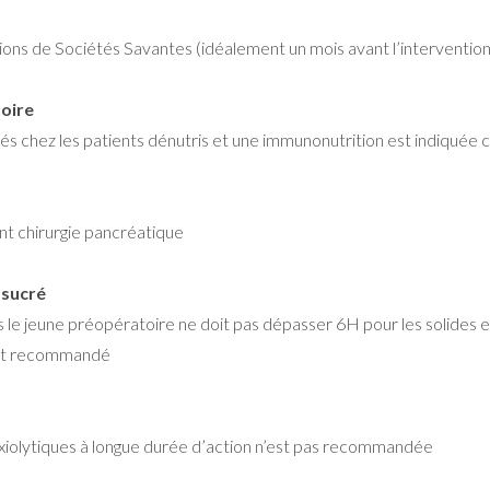
ions de Sociétés Savantes (idéalement un mois avant l’intervention
toire
hez les patients dénutris et une immunonutrition est indiquée ch
nt chirurgie pancréatique
 sucré
 jeune préopératoire ne doit pas dépasser 6H pour les solides et 2
n est recommandé
xiolytiques à longue durée d’action n’est pas recommandée