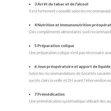
3 Arrêt du tabac et de l’alcool
Il est fortement conseillé selon les recommandat
4 Nutrition et immunonutrition préopéra
Des compléments alimentaires sont recommandés c
5 Préparation colique
Une préparation colique n’est pas nécessaire ava
6 Jeun préopératoire et apport de liquide
Selon les recommandations de Sociétés savantes le
sucrés clairs la veille et 2H avant l’interventio
7 Prémédication
Une prémédication systématique utilisant des an