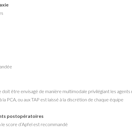
axie
es
mandée
doit être envisagé de manière multimodale privilégiant les agents no
à la PCA, ou aux TAP est laissé à la discrétion de chaque équipe
nts postopératoires
 le score d’Apfel est recommandé