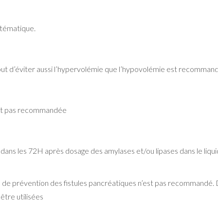
tématique.
ut d’éviter aussi l’hypervolémie que l’hypovolémie est recommand
est pas recommandée
té dans les 72H après dosage des amylases et/ou lipases dans le liqu
e de prévention des fistules pancréatiques n’est pas recommandé
être utilisées