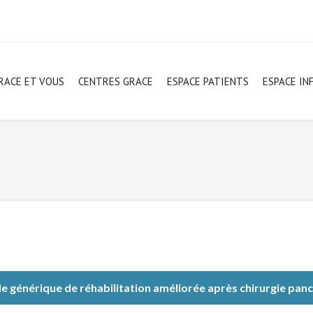
RACE ET VOUS
CENTRES GRACE
ESPACE PATIENTS
ESPACE IN
e générique de réhabilitation améliorée après chirurgie pan