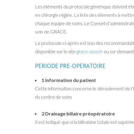
Les éléments du protocole générique doivent être
en chirurgie réglée. La liste des éléments à mettre
chaque équipe de soins. Le Conseil d’administrati
sein de GRACE.
Le protocole ci-après est issu des recommandation
disponible sur le site
grace-asso.fr
ou sur demand
PERIODE PRE-OPERATOIRE
1 Information du patient
Cette information concerne le déroulement de l’ho
du centre de soins
2 Drainage biliaire préopératoire
Il est indiqué que si la bilirubine totale est supé