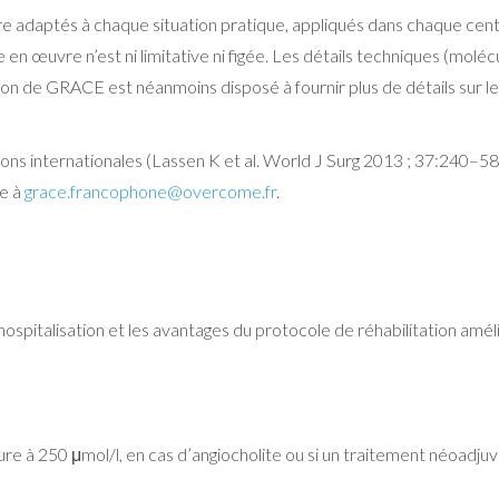
 adaptés à chaque situation pratique, appliqués dans chaque centr
 en œuvre n’est ni limitative ni figée. Les détails techniques (molécu
on de GRACE est néanmoins disposé à fournir plus de détails sur le
s internationales (Lassen K et al. World J Surg 2013 ; 37:240–58) 
e à
grace.francophone@overcome.fr
.
spitalisation et les avantages du protocole de réhabilitation amél
rieure à 250 μmol/l, en cas d’angiocholite ou si un traitement néoadju